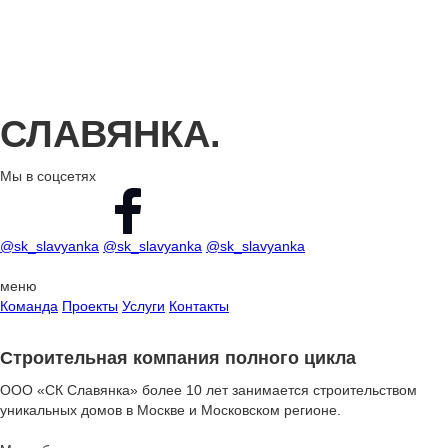
СЛАВЯНКА.
Мы в соцсетях
Интерьер
Интерьер офиса FinInvest Group
@sk_slavyanka
@sk_slavyanka
@sk_slavyanka
смотреть
2020
меню
интерьер
Команда
Проекты
Услуги
Контакты
Интерьер частного клуба
Строительная компания полного цикла
смотреть
2020
ООО «СК Славянка» более 10 лет занимается строительством
уникальных домов в Москве и Московском регионе.
интерьер