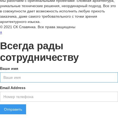
Мы работаем с оригинальными проектами: сложная архитектура,
Интерьер апартаментов
уникальные технические решения, неординарный подход. Все это
смотреть
в совокупности дает возможность исполнить любую прихоть
2018
заказчика, даже самого требовательного с точки зрения
архитектурного изыска.
строительство
© 2021 СК Славянка. Все права защищены
+
Загородный дом
смотреть
Всегда рады
2016
сотрудничеству
Интерьер
Вилла
Ваше имя
смотреть
2015
Строительство
Email Address
Загородный дом
смотреть
2018